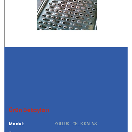
Ürün Detayları
Model:
YOLLUK - ÇELİK KALAS