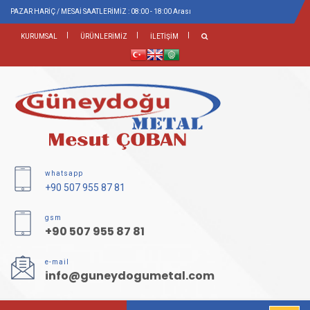
PAZAR HARİÇ / MESAİ SAATLERİMİZ : 08:00 - 18:00 Arası
KURUMSAL
ÜRÜNLERİMİZ
İLETİŞİM
whatsapp
+90 507 955 87 81
gsm
+90 507 955 87 81
e-mail
info@guneydogumetal.com