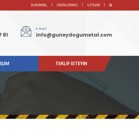
KURUMSAL
ÜRÜNLERİMİZ
İLETİŞİM
e-mail
7 81
info@guneydogumetal.com
İŞİM
TEKLİF İSTEYİN