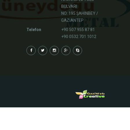
BULVARI
NO: 195 ŞAHİNBEY /
GAZİANTEP
Telefon
+90 507 955 87 81
+90 0532 701 1012