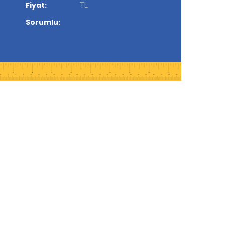
Fiyat:
TL
Sorumlu: