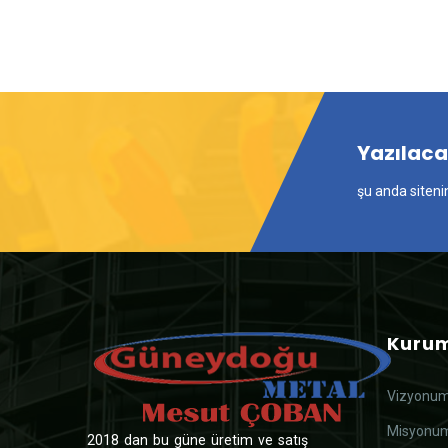
Yazılac
şu anda siteni
Kurum
Vizyonu
Misyonu
2018 dan bu güne üretim ve satış