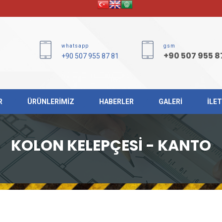
whatsapp
gsm
+90 507 955 8
+90 507 955 87 81
R
ÜRÜNLERİMİZ
HABERLER
GALERİ
İLET
KOLON KELEPÇESİ - KANTO