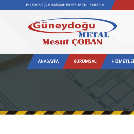
PAZAR HARİÇ / MESAİ SAATLERİMİZ : 08:00 - 18:00 Arası
ANASAYFA
KURUMSAL
HİZMETLE