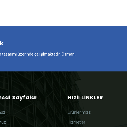
ak
n tasarımı üzerinde çalışılmaktadır. Osman .
sal Sayfalar
Hızlı LİNKLER
muz
Ürünlerimizz
muz
Hizmetler